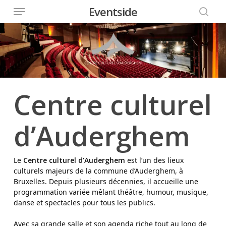
Skip
Eventside
to
main
content
Centre culturel
d’Auderghem
Le
Centre culturel d’Auderghem
est l’un des lieux
culturels majeurs de la commune d’
Auderghem
, à
Bruxelles. Depuis plusieurs décennies, il accueille une
programmation variée mêlant théâtre, humour, musique,
danse et spectacles pour tous les publics.
Avec sa grande salle et son agenda riche tout au long de