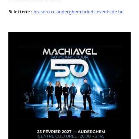
Billetterie :
brasero.cc.auderghem.tickets.eventside.be