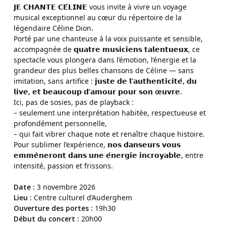
𝗝
𝗘 𝗖𝗛𝗔𝗡𝗧𝗘 𝗖𝗘́𝗟𝗜𝗡𝗘
vous invite à vivre un voyage
musical exceptionnel au cœur du répertoire de la
légendaire Céline Dion.
Porté par une chanteuse à la voix puissante et sensible,
accompagnée de
𝗾𝘂𝗮𝘁𝗿𝗲 𝗺𝘂𝘀𝗶𝗰𝗶𝗲𝗻𝘀 𝘁𝗮𝗹𝗲𝗻𝘁𝘂𝗲𝘂𝘅
, ce
spectacle vous plongera dans l’émotion, l’énergie et la
grandeur des plus belles chansons de Céline — sans
imitation, sans artifice :
𝗷𝘂𝘀𝘁𝗲 𝗱𝗲 𝗹’𝗮𝘂𝘁𝗵𝗲𝗻𝘁𝗶𝗰𝗶𝘁𝗲́, 𝗱𝘂
𝗹𝗶𝘃𝗲, 𝗲𝘁 𝗯𝗲𝗮𝘂𝗰𝗼𝘂𝗽 𝗱’𝗮𝗺𝗼𝘂𝗿 𝗽𝗼𝘂𝗿 𝘀𝗼𝗻 œ𝘂𝘃𝗿𝗲.
Ici, pas de sosies, pas de playback :
– seulement une interprétation habitée, respectueuse et
profondément personnelle,
– qui fait vibrer chaque note et renaître chaque histoire.
Pour sublimer l’expérience, 𝗻𝗼𝘀 𝗱𝗮𝗻𝘀𝗲𝘂𝗿𝘀 𝘃𝗼𝘂𝘀
𝗲𝗺𝗺𝗲̀𝗻𝗲𝗿𝗼𝗻𝘁 𝗱𝗮𝗻𝘀 𝘂𝗻𝗲 𝗲́𝗻𝗲𝗿𝗴𝗶𝗲 𝗶𝗻𝗰𝗿𝗼𝘆𝗮𝗯𝗹𝗲, entre
intensité, passion et frissons.
Date :
3 novembre 2026
Lieu :
Centre culturel d’Auderghem
Ouverture des portes :
19h30
Début du concert :
20h00